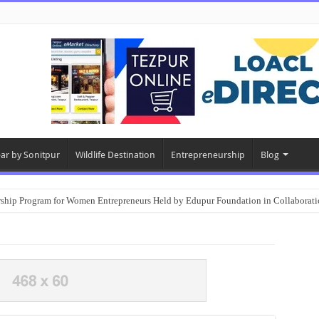
ear by Sonitpur
Wildlife Destination
Entrepreneurship
Blog
rship Program for Women Entrepreneurs Held by Edupur Foundation in Collabor