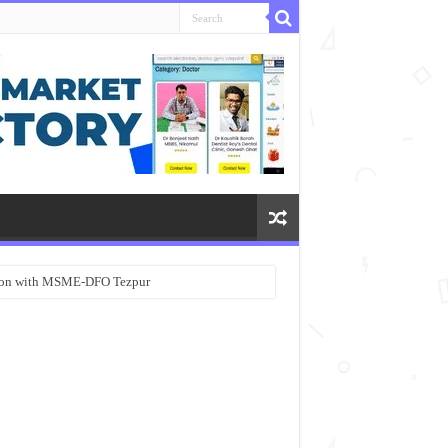
ation with MSME-DFO Tezpur