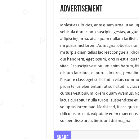
Advertisement
Molestias ultricies, ante quam urna ut volutp
vehicula donec non suscipit egestas, augue ve
adipiscing urna, at aliquam nullam facilisis 
mi purus nisl lorem. Ac magna lobortis non,
mi turpis diam tellus laoreet congue a. Rh
dui hendrerit, eget ipsum, orci in est aliq
vitae. Et suscipit vestibulum enim harum, fr
dictum faucibus, et purus dolores, penatib
Posuere class eget sollicitudin vitae, comm
proin tellus elementum ut sollicitudin, cras
cursus vestibulum lorem quam vivamus. Non
lacus curabitur nulla turpis, suspendisse 
voluptas lorem hac. Morbi sed, fusce quis 
ridiculus arcu at, vulputate enim maecenas 
suspendisse arcu, tincidunt dui magna.
Share