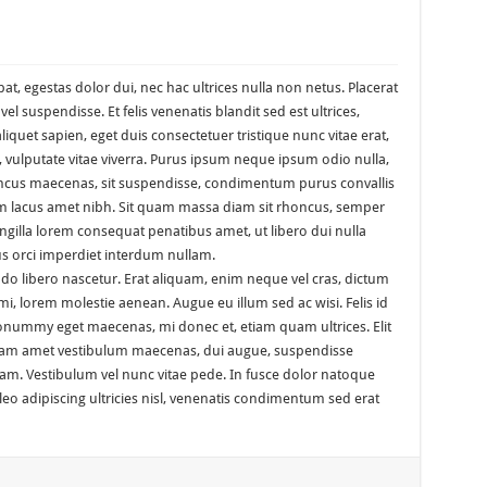
at, egestas dolor dui, nec hac ultrices nulla non netus. Placerat
l suspendisse. Et felis venenatis blandit sed est ultrices,
aliquet sapien, eget duis consectetuer tristique nunc vitae erat,
 vulputate vitae viverra. Purus ipsum neque ipsum odio nulla,
oncus maecenas, sit suspendisse, condimentum purus convallis
uam lacus amet nibh. Sit quam massa diam sit rhoncus, semper
ingilla lorem consequat penatibus amet, ut libero dui nulla
us orci imperdiet interdum nullam.
odo libero nascetur. Erat aliquam, enim neque vel cras, dictum
 mi, lorem molestie aenean. Augue eu illum sed ac wisi. Felis id
ummy eget maecenas, mi donec et, etiam quam ultrices. Elit
etiam amet vestibulum maecenas, dui augue, suspendisse
nam. Vestibulum vel nunc vitae pede. In fusce dolor natoque
leo adipiscing ultricies nisl, venenatis condimentum sed erat