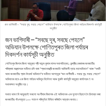
জন ভাগিদাৰী – “সবছে দূৰ, সবছে পেহলে” অভিযান উপলক্ষে শোণিতপুৰত জিলা পৰ্যায়ৰ দিকদৰ্শন কাৰ্যসূচী
অনুষ্ঠিত
জন ভাগিদাৰী – “সবছে দূৰ, সবছে পেহলে”
অভিযান উপলক্ষে শোণিতপুৰত জিলা পৰ্যায়ৰ
দিকদৰ্শন কাৰ্যসূচী অনুষ্ঠিত
শোণিতপুৰ জিলাৰ জিলা আয়ুক্ত শ্ৰী আনন্দ কুমাৰ দাসৰ সভাপতিত্বত, কেন্দ্ৰীয় চৰকাৰৰ জনজাতীয়
পৰিক্ৰমা মন্ত্ৰালয়ৰ অধীনত চলি থকা “প্ৰধানমন্ত্ৰী জনজাতি আদিবাসী ন্যায় মহাঅভিযান” আৰু “ধৰতী
আবা জনজাতীয় গ্ৰাম উৎকৰ্ষ অভিযান”ৰ অধীনত আগন্তুক “জন ভাগীদাৰী – সবছে দূৰ, সবছে পেহলে”
অভিযানৰ বাবে এক জিলা পৰ্যায়ৰ অভিমুখ নিৰ্দেশনা আৰু মুকলি কাৰ্যসূচী আয়ুক্ত কাৰ্যালয়ৰ 1 নং
সভাকক্ষত অনুষ্ঠিত হয়।
সভাত ভাষণ দি আয়ুক্তই সকলো অংশীদাৰ বিভাগক এই অভিযানক এক সুযোগ হিচাপে লৈ চিনাক্ত কৰা
জনজাতীয় গাঁওসমূহত ১০০ শতাংশ পৰিপূৰ্ণতা নিশ্চিত কৰিবলৈ আহ্বান জনায়।