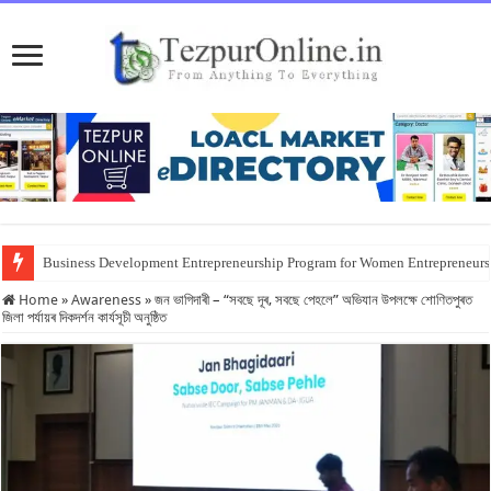
Business Development Entrepreneurship Program for Women Entrepreneur
Home
»
Awareness
»
জন ভাগিদাৰী – “সবছে দূৰ, সবছে পেহলে” অভিযান উপলক্ষে শোণিতপুৰত
জিলা পৰ্যায়ৰ দিকদৰ্শন কাৰ্যসূচী অনুষ্ঠিত