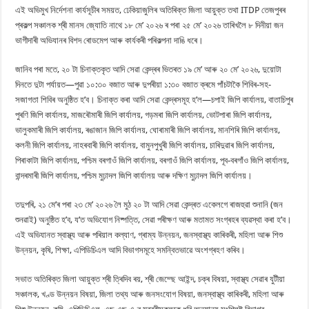
এই অভিমুখ নিৰ্দেশনা কাৰ্যসূচীৰ সময়ত, ঢেকিয়াজুলিৰ অতিৰিক্ত জিলা আয়ুক্ত তথা ITDP তেজপুৰৰ
প্ৰকল্প সঞ্চালক শ্ৰী মানস জ্যোতি নাথে ১৮ মে’ ২০২৬ ৰ পৰা ২৫ মে’ ২০২৬ তাৰিখলৈ ৮ দিনীয়া জন
ভাগীদাৰী অভিযানৰ বিশদ ৰোডমেপ আৰু কাৰ্যকৰী পৰিকল্পনা দাঙি ধৰে।
জানিব পৰা মতে, ২০ টা চিনাক্তকৃত আদি সেৱা কেন্দ্ৰৰ ভিতৰত ১৯ মে’ আৰু ২০ মে’ ২০২৬, দুয়োটা
দিনতে দুটা পৰ্যায়ত—পুৱা ১০:৩০ বজাত আৰু দুপৰীয়া ১:৩০ বজাত ক্ৰমে পাঁচটাকৈ শিবিৰ-সহ-
সজাগতা শিবিৰ অনুষ্ঠিত হ’ব। চিনাক্ত কৰা আদি সেৱা কেন্দ্ৰসমূহ হ’ল—চপাই জিপি কাৰ্যালয়, বাতাচিপুৰ
পুৰণি জিপি কাৰ্যালয়, মাজৰৌমাৰী জিপি কাৰ্যালয়, গড়মৰা জিপি কাৰ্যালয়, ভোটপাৰা জিপি কাৰ্যালয়,
ভালুকমাৰী জিপি কাৰ্যালয়, ৰঙাজান জিপি কাৰ্যালয়, ঘোৰামাৰী জিপি কাৰ্যালয়, মানশিৰি জিপি কাৰ্যালয়,
কলনী জিপি কাৰ্যালয়, নাহৰবাৰী জিপি কাৰ্যালয়, বামুনপুখুৰী জিপি কাৰ্যালয়, চাৰিদুৱাৰ জিপি কাৰ্যালয়,
পিৰাকাটা জিপি কাৰ্যালয়, পশ্চিম বৰগাওঁ জিপি কাৰ্যালয়, বৰগাওঁ জিপি কাৰ্যালয়, পূব-বৰগাঁও জিপি কাৰ্যালয়,
বান্দৰমাৰী জিপি কাৰ্যালয়, পশ্চিম মুঢ়াদল জিপি কাৰ্যালয় আৰু দক্ষিণ মুঢ়াদল জিপি কাৰ্যালয়।
তদুপৰি, ২১ মে’ৰ পৰা ২৩ মে’ ২০২৬ লৈ মুঠ ২০ টা আদি সেৱা কেন্দ্ৰত একেলগে ৰাজহুৱা শুনানি (জন
শুনৱাই) অনুষ্ঠিত হ’ব, য’ত অভিযোগ নিষ্পত্তি, সেৱা পৰীক্ষণ আৰু মতামত সংগ্ৰহৰ ব্যৱস্থা কৰা হ’ব।
এই অভিযানত স্বাস্থ্য আৰু পৰিয়াল কল্যাণ, গ্ৰাম্য উন্নয়ন, জনস্বাস্থ্য কাৰিকৰী, মহিলা আৰু শিশু
উন্নয়ন, কৃষি, শিক্ষা, এপিডিচিএল আদি বিভাগসমূহে সমন্বিতভাৱে অংশগ্ৰহণ কৰিব।
সভাত অতিৰিক্ত জিলা আয়ুক্ত শ্ৰী ত্ৰিদিব ৰয়, শ্ৰী জেম্ছে আইন্দ, চক্ৰ বিষয়া, স্বাস্থ্য সেৱাৰ যুটীয়া
সঞ্চালক, খণ্ড উন্নয়ন বিষয়া, জিলা তথ্য আৰু জনসংযোগ বিষয়া, জনস্বাস্থ্য কাৰিকৰী, মহিলা আৰু