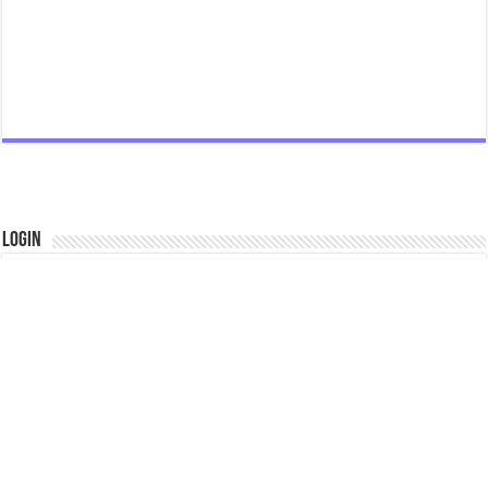
Login
Remember Me
Lost your password?