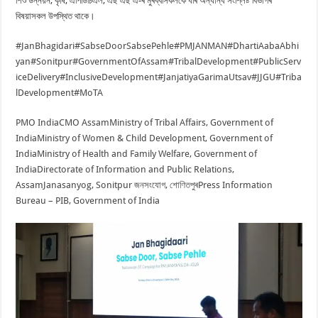
শিশু উন্নয়ন, কৃষি, এপিডিচিএল, এছ এছ এ-ৰ মুৰব্বীসকলকে ধৰি অন্যান্য সংশ্লিষ্ট বিভাগৰ
বিষয়াসকল উপস্থিত থাকে।
#JanBhagidari
#SabseDoorSabsePehle
#PMJANMAN
#DhartiAabaAbhi
yan
#Sonitpur
#GovernmentOfAssam
#TribalDevelopment
#PublicServ
iceDelivery
#InclusiveDevelopment
#JanjatiyaGarimaUtsav
#JJGU
#Triba
lDevelopment
#MoTA
PMO India
CMO Assam
Ministry of Tribal Affairs, Government of
India
Ministry of Women & Child Development, Government of
India
Ministry of Health and Family Welfare, Government of
India
Directorate of Information and Public Relations,
Assam
Janasanyog, Sonitpur জনসংযোগ, শোণিতপুৰ
Press Information
Bureau – PIB, Government of India