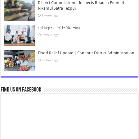
District Commissioner Inspects Road in Front of
Nikamul Satra Tezpur
2 weeks ago
শোণিতপুৰত দেশভক্তি দিৱস পালন
2 weeks ago
Flood Relief Update | Sonitpur District Administration
2 weeks ago
Find us on Facebook