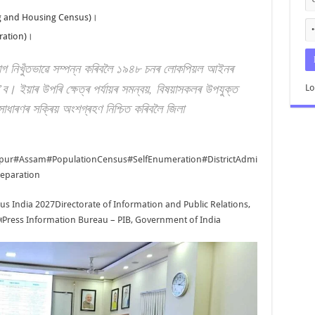
ting and Housing Census)।
ration)।
সূচীভাগ নিখুঁতভাৱে সম্পন্ন কৰিবলৈ ১৯৪৮ চনৰ লোকপিয়ল আইনৰ
। ইয়াৰ উপৰি ক্ষেত্ৰ পৰ্যায়ৰ সমন্বয়, বিষয়াসকলৰ উপযুক্ত
Lo
াধাৰণৰ সক্ৰিয় অংশগ্ৰহণ নিশ্চিত কৰিবলৈ জিলা
pur
#Assam
#PopulationCensus
#SelfEnumeration
#DistrictAdmi
eparation
us India 2027
Directorate of Information and Public Relations,
ৰ
Press Information Bureau – PIB, Government of India