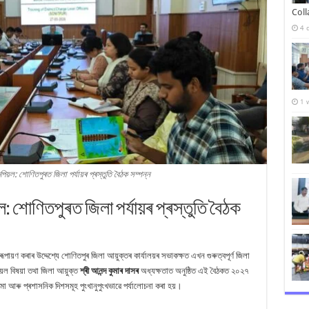
Col
4 
1 
ল: শোণিতপুৰত জিলা পৰ্যায়ৰ প্ৰস্তুতি বৈঠক সম্পন্ন
শোণিতপুৰত জিলা পৰ্যায়ৰ প্ৰস্তুতি বৈঠক
ায়ণ কৰাৰ উদ্দেশ্যে শোণিতপুৰ জিলা আয়ুক্তৰ কাৰ্যালয়ৰ সভাকক্ষত এখন গুৰুত্বপূৰ্ণ জিলা
য়ল বিষয়া তথা জিলা আয়ুক্ত
শ্ৰী আনন্দ কুমাৰ দাসৰ
অধ্যক্ষতাত অনুষ্ঠিত এই বৈঠকত ২০২৭
ীমা আৰু প্ৰশাসনিক দিশসমূহ পুংখানুপুংখভাৱে পৰ্যালোচনা কৰা হয়।