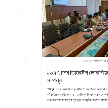
২০২৭ চনৰ ডিজিটেল লোকপিয়
২০২৭ চনৰ ডিজিটেল লোকপিয়ল: 
সম্পন্ন
তেজপুৰ:
দেশৰ প্ৰথমটো সম্পূৰ্ণ ডিজিটেল লোকপিয়ল সফলভাৱে ৰূপ
পৰ্যায়ৰ বৈঠক অনুষ্ঠিত হৈ যায়। শোণিতপুৰ জিলাৰ প্ৰধান লোকপি
চনৰ লোকপিয়লৰ সামগ্ৰিক প্ৰস্তুতি, কাৰ্যসূচীৰ ৰোডমেপ, সময়স