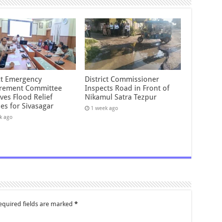
ict Emergency
District Commissioner
rement Committee
Inspects Road in Front of
ves Flood Relief
Nikamul Satra Tezpur
es for Sivasagar
1 week ago
k ago
equired fields are marked
*