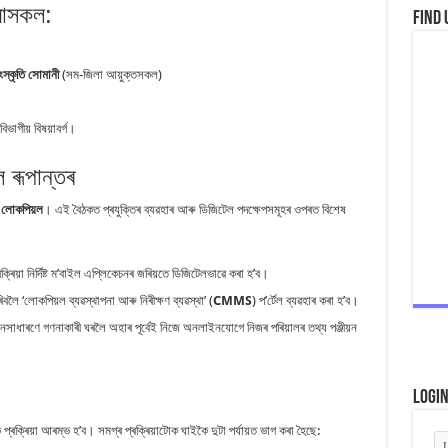
য়াসকল:
Find 
ংস্কৃতি সোমানী
(সম-জিলা আয়ুক্তসকল)
ভাগীয় বিষয়াবৰ্গ।
 ৰূপান্তৰ
 লোকপিয়ল
। এই বৈঠকত প্ৰযুক্তিৰ ব্যৱহাৰ আৰু ডিজিটেল পদক্ষেপসমূহৰ ওপৰত বিশেষ
ৰিয়া নিৰ্দিষ্ট ম’বাইল এপ্লিকেচনৰ জৰিয়তে ডিজিটেলভাৱে কৰা হ’ব।
িবলৈ ‘লোকপিয়ল ব্যৱস্থাপনা আৰু নিৰীক্ষণ ব্যৱস্থা’ (
CMMS
) প’ৰ্টেল ব্যৱহাৰ কৰা হ’ব।
াধাৰণে গণনাকাৰী ঘৰলৈ অহাৰ পূৰ্বেই নিজে অনলাইনযোগে নিজৰ পৰিয়ালৰ তথ্য পঞ্জীয়ন
Logi
ৰক্ৰিয়া আৰম্ভ হ’ব। সমগ্ৰ প্ৰক্ৰিয়াটোক ঘাইকৈ দুটা পৰ্যায়ত ভাগ কৰা হৈছে: