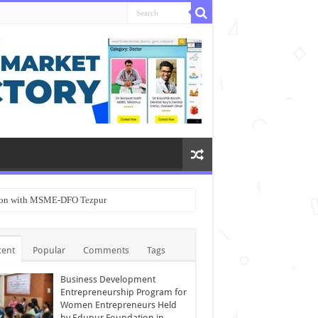
ation with MSME-DFO Tezpur
cent
Popular
Comments
Tags
Business Development
Entrepreneurship Program for
Women Entrepreneurs Held
by Edupur Foundation in