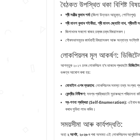
বৈঠকত উপস্থিত থকা বিশিষ্ট বিষ
শ্ৰী সঞ্জীৱ কুমাৰ শৰ্মা
(জিলা উন্নয়ন আয়ুক্ত, শোণিতপুৰ)
শ্ৰী মানশ কুমাৰ শইকীয়া, শ্ৰী মানস জ্যোতি নাথ, শ্ৰীমতী স
জিলাখনৰ সকলো ৰাজহ চক্ৰৰ চক্ৰ বিষয়াসকল।
পৌৰসভাসমূহৰ কাৰ্যবাহী বিষয়াসকল আৰু অন্যান্য সংশ্লিষ্ট বি
লোকপিয়লৰ মূল আকৰ্ষণ: ডিজিটেল
আগন্তুক ২০২৭ চনৰ লোকপিয়ল হ’ব ভাৰতৰ প্ৰথমটো
ডিজিটেল
গুৰুত্ব আৰোপ কৰা হয়:
মোবাইল এপৰ ব্যৱহাৰ:
লোকপিয়লৰ সমস্ত তথ্য সংগ্ৰহ প্ৰক্
কেন্দ্ৰীয় নিৰীক্ষণ:
সমগ্ৰ প্ৰক্ৰিয়াটো সুচাৰুৰূপে পৰিচালনা কৰ
স্ব-গণনা প্ৰক্ৰিয়া (Self-Enumeration):
এইবাৰ জনস
কৰাৰ সুবিধা লাভ কৰিব।
সময়সীমা আৰু কাৰ্যপদ্ধতি:
অহা
২ আগষ্ট, ২০২৬
-ৰ পৰা অসমত এই লোকপিয়লৰ আনুষ্ঠানিক প্