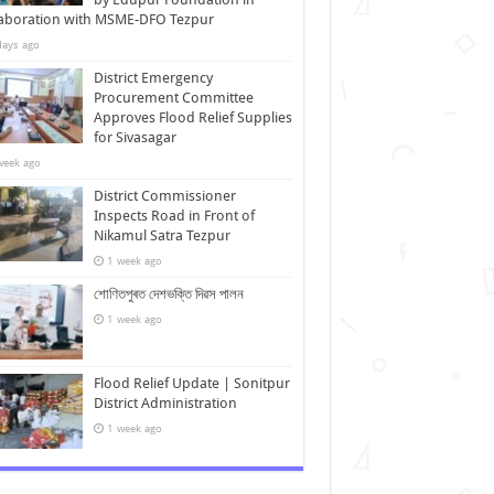
laboration with MSME-DFO Tezpur
days ago
District Emergency
Procurement Committee
Approves Flood Relief Supplies
for Sivasagar
week ago
District Commissioner
Inspects Road in Front of
Nikamul Satra Tezpur
1 week ago
শোণিতপুৰত দেশভক্তি দিৱস পালন
1 week ago
Flood Relief Update | Sonitpur
District Administration
1 week ago