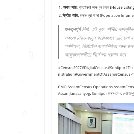
প্ৰথম পৰ্যায়:
গৃহতালিকা আৰু গৃহ পিয়ল (House Lis
দ্বিতীয় পৰ্যায়:
জনসংখ্যা গণনা (Population Enume
গুৰুত্বপূৰ্ণ দিশ:
এই বৃহৎ ৰাষ্ট্ৰীয় কাৰ্য
সকলো নিয়ম-কানুন কঠোৰভাৱে মানি চলা হ’ব
প্ৰশিক্ষণ, ডিজিটেল জবাবদিহিতা আৰু জনস
আয়ুক্তগৰাকীয়ে নিৰ্দেশনা প্ৰদান কৰে
#Census2027
#DigitalCensus
#Sonitpur
#Tez
nistration
#GovernmentOfAssam
#CensusPr
CMO Assam
Census Operations Assam
Cens
Assam
Janasanyog, Sonitpur জনসংযোগ, শোণিতপু