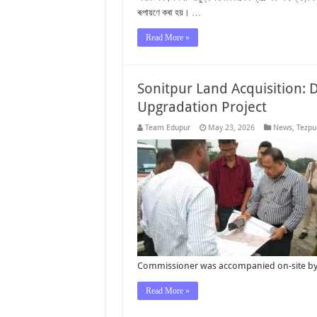
ৰূপায়ণে কৰা হয়। …
Read More »
Sonitpur Land Acquisition: 
Upgradation Project
Team Edupur
May 23, 2026
News
,
Tezpu
Commissioner was accompanied on-site by
Read More »