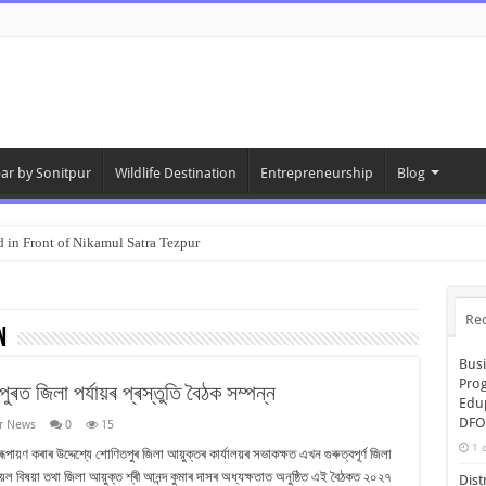
ear by Sonitpur
Wildlife Destination
Entrepreneurship
Blog
 in Front of Nikamul Satra Tezpur
Re
n
Bus
Pro
 জিলা পৰ্যায়ৰ প্ৰস্তুতি বৈঠক সম্পন্ন
Edup
DFO
r News
0
15
1 
ায়ণ কৰাৰ উদ্দেশ্যে শোণিতপুৰ জিলা আয়ুক্তৰ কাৰ্যালয়ৰ সভাকক্ষত এখন গুৰুত্বপূৰ্ণ জিলা
িয়ল বিষয়া তথা জিলা আয়ুক্ত শ্ৰী আনন্দ কুমাৰ দাসৰ অধ্যক্ষতাত অনুষ্ঠিত এই বৈঠকত ২০২৭
Dis