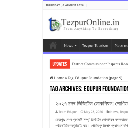
THURSDAY , 6 AUGUST 2026
News
Tezpur Tourism
Place n
Updates
District Commissioner Inspects Road
Home
»
Tag:
Edupur Foundation
(page 9)
Tag Archives:
Edupur Foundatio
২০২৭ চনৰ ডিজিটেল লোকপিয়ল: শোণিতপুৰত
Team Edupur
May 28, 2026
News
,
Tezpu
তেজপুৰ: দেশৰ প্ৰথমটো সম্পূৰ্ণ ডিজিটেল লোকপিয়ল সফলভাৱে ৰূপ
পৰ্যায়ৰ বৈঠক অনুষ্ঠিত হৈ যায়। শোণিতপুৰ জিলাৰ প্ৰধান লোকপ