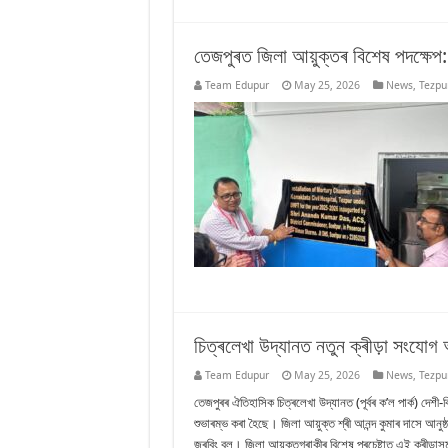
তেজপুৰত জিলা আয়ুক্তৰ বিশেষ পদক্ষেপ:
Team Edupur
May 25, 2026
News
,
Tezpu
চিত্ৰলেখা উদ্যানত নতুন ক্ৰীড়া সংযোগ
Team Edupur
May 25, 2026
News
,
Tezpu
তেজপুৰৰ ঐতিহাসিক চিত্ৰলেখা উদ্যানত (পূৰ্বৰ ক’ল পাৰ্ক) দেশী-
শুভাৰম্ভ কৰা হৈছে। জিলা আয়ুক্ত শ্ৰী আনন্দ কুমাৰ দাসে আন
জৰবিং বল। জিলা আয়ুক্তগৰাকীৰ বিশেষ প্ৰচেষ্টাত এই ক্ৰীড়