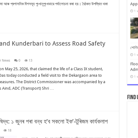
সীমা আৰু প্ৰশাসনিক দিশসমূহ পুংখানুপুংখভাৱে পৰ্যালোচনা কৰা হয়। বৈঠকত উপস্থিত থকা
Appr
1 
 and Kunderbari to Assess Road Safety
শোণিত
1 
r News
0
13
Floo
 May 25, 2026, that claimed the life of a Class IX student,
Admi
s today conducted a field visit to the Dekargaon area to
1 
 measures. The District Commissioner was accompanied by a
es Aind, ADC (Transport) Shri …
Find 
নিষিদ্ধ: ১ জুনৰ পৰা বন্ধ হ’ব সকলো ইক’-টুৰিজম কাৰ্যকলাপ
18