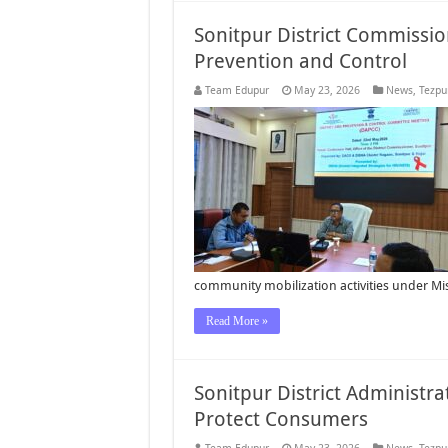
Sonitpur District Commissi
Prevention and Control
Team Edupur
May 23, 2026
News
,
Tezpu
community mobilization activities under M
Read More »
Sonitpur District Administr
Protect Consumers