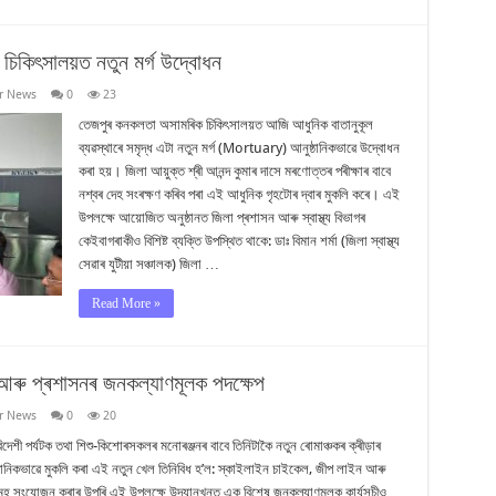
 চিকিৎসালয়ত নতুন মৰ্গ উদ্বোধন
r News
0
23
তেজপুৰ কনকলতা অসামৰিক চিকিৎসালয়ত আজি আধুনিক বাতানুকূল
ব্যৱস্থাৰে সমৃদ্ধ এটা নতুন মৰ্গ (Mortuary) আনুষ্ঠানিকভাৱে উদ্বোধন
কৰা হয়। জিলা আয়ুক্ত শ্ৰী আনন্দ কুমাৰ দাসে মৰণোত্তৰ পৰীক্ষাৰ বাবে
নশ্বৰ দেহ সংৰক্ষণ কৰিব পৰা এই আধুনিক গৃহটোৰ দ্বাৰ মুকলি কৰে। এই
উপলক্ষে আয়োজিত অনুষ্ঠানত জিলা প্ৰশাসন আৰু স্বাস্থ্য বিভাগৰ
কেইবাগৰাকীও বিশিষ্ট ব্যক্তি উপস্থিত থাকে: ডাঃ বিমান শৰ্মা (জিলা স্বাস্থ্য
সেৱাৰ যুটীয়া সঞ্চালক) জিলা …
Read More »
 আৰু প্ৰশাসনৰ জনকল্যাণমূলক পদক্ষেপ
r News
0
20
বিদেশী পৰ্যটক তথা শিশু-কিশোৰসকলৰ মনোৰঞ্জনৰ বাবে তিনিটাকৈ নতুন ৰোমাঞ্চকৰ ক্ৰীড়াৰ
ুষ্ঠানিকভাৱে মুকলি কৰা এই নতুন খেল তিনিবিধ হ’ল: স্কাইলাইন চাইকেল, জীপ লাইন আৰু
াসমূহ সংযোজন কৰাৰ উপৰি এই উপলক্ষে উদ্যানখনত এক বিশেষ জনকল্যাণমূলক কাৰ্যসূচীও