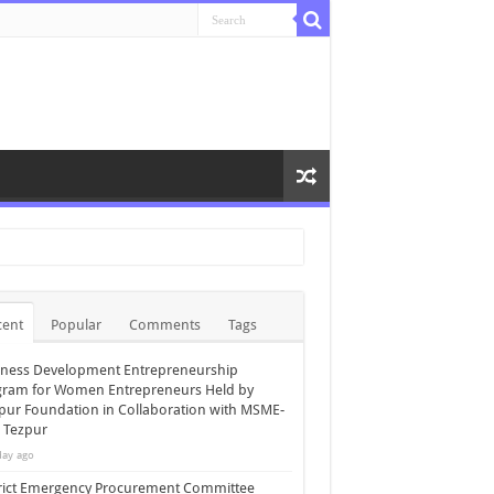
cent
Popular
Comments
Tags
iness Development Entrepreneurship
gram for Women Entrepreneurs Held by
ur Foundation in Collaboration with MSME-
 Tezpur
day ago
trict Emergency Procurement Committee