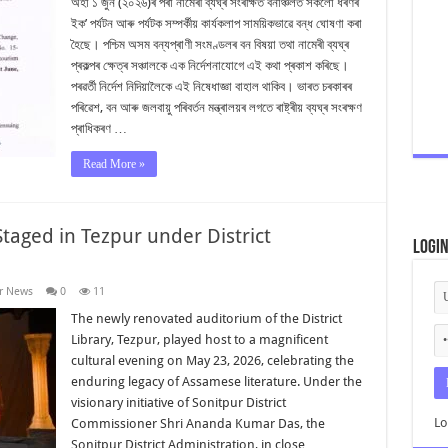
অহা ১ জুন (২০২৬)ৰ পৰা নামেৰী ব্যঘ্ৰ সংৰক্ষিত বনাঞ্চলত সকলো ধৰণৰ
ইক’ পৰ্যটন আৰু পৰ্যটক সম্পৰ্কীয় কাৰ্যকলাপ সাময়িকভাৱে বন্ধ ঘোষণা কৰা
হৈছে। পশ্চিম অসম বন্যপ্ৰাণী সংমণ্ডলৰ বন বিষয়া তথা নামেৰী ব্যঘ্ৰ
প্ৰকল্পৰ ক্ষেত্ৰ সঞ্চালকে এক নিৰ্দেশনাযোগে এই কথা প্ৰকাশ কৰিছে।
পৰৱৰ্তী নিৰ্দেশ নিদিয়ালৈকে এই নিষেধাজ্ঞা বাহাল থাকিব। ভাৰত চৰকাৰৰ
পৰিৱেশ, বন আৰু জলবায়ু পৰিবৰ্তন মন্ত্ৰালয়ৰ লগতে ৰাষ্ট্ৰীয় ব্যঘ্ৰ সংৰক্ষণ
প্ৰাধিকৰণ …
Read More »
Staged in Tezpur under District
Logi
r News
0
11
The newly renovated auditorium of the District
Library, Tezpur, played host to a magnificent
cultural evening on May 23, 2026, celebrating the
enduring legacy of Assamese literature. Under the
visionary initiative of Sonitpur District
Lo
Commissioner Shri Ananda Kumar Das, the
Sonitpur District Administration, in close