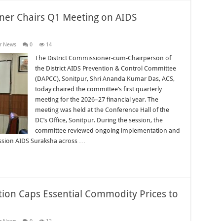
oner Chairs Q1 Meeting on AIDS
r News
0
14
The District Commissioner-cum-Chairperson of
the District AIDS Prevention & Control Committee
(DAPCC), Sonitpur, Shri Ananda Kumar Das, ACS,
today chaired the committee’s first quarterly
meeting for the 2026–27 financial year. The
meeting was held at the Conference Hall of the
DC’s Office, Sonitpur. During the session, the
committee reviewed ongoing implementation and
ission AIDS Suraksha across …
ation Caps Essential Commodity Prices to