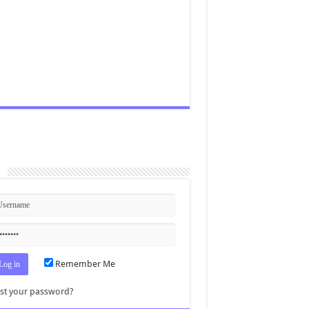
n
Remember Me
st your password?