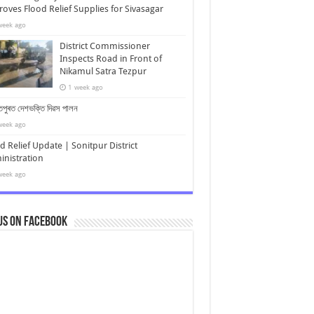
oves Flood Relief Supplies for Sivasagar
week ago
District Commissioner
Inspects Road in Front of
Nikamul Satra Tezpur
1 week ago
পুৰত দেশভক্তি দিৱস পালন
week ago
d Relief Update | Sonitpur District
nistration
week ago
us on Facebook