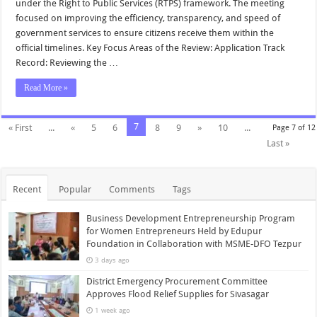
under the Right to Public Services (RTPS) framework. The meeting
focused on improving the efficiency, transparency, and speed of
government services to ensure citizens receive them within the
official timelines. Key Focus Areas of the Review: Application Track
Record: Reviewing the …
Read More »
7
« First
...
«
5
6
8
9
»
10
...
Page 7 of 12
Last »
Recent
Popular
Comments
Tags
Business Development Entrepreneurship Program
for Women Entrepreneurs Held by Edupur
Foundation in Collaboration with MSME-DFO Tezpur
3 days ago
District Emergency Procurement Committee
Approves Flood Relief Supplies for Sivasagar
1 week ago