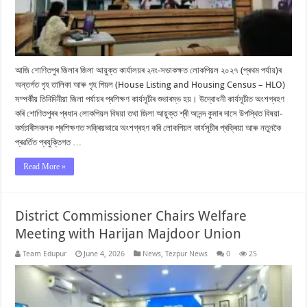
আজি শোণিতপুৰ জিলাৰ জিলা আয়ুক্ত কাৰ্যালয়ৰ ২নং-সভাকক্ষত লোকপিয়ল ২০২৭ (প্ৰথম পৰ্যায়)ৰ
অন্তৰ্গত গৃহ তালিকা আৰু গৃহ পিয়ল (House Listing and Housing Census – HLO)
সম্পৰ্কীয় তিনিদিনীয়া জিলা পৰ্যায়ৰ প্ৰশিক্ষণ কাৰ্যসূচীৰ শুভাৰম্ভ হয়। উদ্বোধনী কাৰ্যসূচীত অংশগ্ৰহণ
কৰি শোণিতপুৰৰ প্ৰধান লোকপিয়ল বিষয়া তথা জিলা আয়ুক্ত শ্ৰী আনন্দ কুমাৰ দাসে উপস্থিত বিষয়া-
কৰ্মচাৰীসকলক প্ৰশিক্ষণত সক্ৰিয়ভাৱে অংশগ্ৰহণ কৰি লোকপিয়ল কাৰ্যসূচীৰ প্ৰক্ৰিয়া আৰু নতুনকৈ
প্ৰৱৰ্তিত প্ৰযুক্তিগত …
Read More »
District Commissioner Chairs Welfare
Meeting with Harijan Majdoor Union
Team Edupur
June 4, 2026
News
,
Tezpur News
0
25