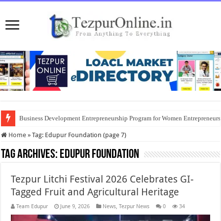
Business Development Entrepreneurship Program for Women Entrepreneur
Home
»
Tag:
Edupur Foundation
(page 7)
Tag Archives:
Edupur Foundation
Tezpur Litchi Festival 2026 Celebrates GI-
Tagged Fruit and Agricultural Heritage
Team Edupur
June 9, 2026
News
,
Tezpur News
0
34