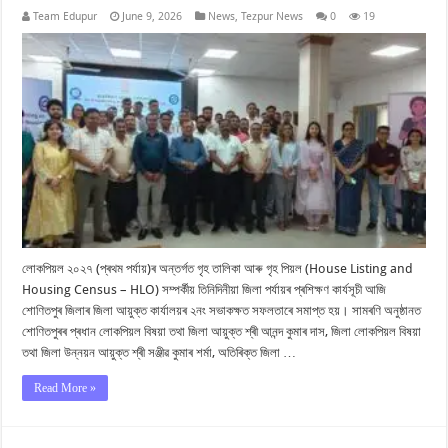
Team Edupur
June 9, 2026
News
,
Tezpur News
0
19
লোকপিয়ল ২০২৭ (প্ৰথম পৰ্যায়)ৰ অন্তৰ্গত গৃহ তালিকা আৰু গৃহ পিয়ল (House Listing and
Housing Census – HLO) সম্পৰ্কীয় তিনিদিনীয়া জিলা পৰ্যায়ৰ প্ৰশিক্ষণ কাৰ্যসূচী আজি
শোণিতপুৰ জিলাৰ জিলা আয়ুক্ত কাৰ্যালয়ৰ ২নং সভাকক্ষত সফলতাৰে সমাপ্ত হয়। সামৰণি অনুষ্ঠানত
শোণিতপুৰৰ প্ৰধান লোকপিয়ল বিষয়া তথা জিলা আয়ুক্ত শ্ৰী আনন্দ কুমাৰ দাস, জিলা লোকপিয়ল বিষয়া
তথা জিলা উন্নয়ন আয়ুক্ত শ্ৰী সঞ্জীৱ কুমাৰ শৰ্মা, অতিৰিক্ত জিলা …
Read More »