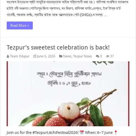
বহনক্ষম উন্নয়নৰ প্ৰতি সামূহিক দায়বদ্ধতাক অধিক শক্তিশালী কৰা হয়। বালিপৰা সংৰক্ষিত বনাঞ্চলৰ
ছটাই নদী অঞ্চলত শোণিতপুৰ জিলা প্ৰশাসন, বন বিভাগ, বালিপৰা ফাউণ্ডেশ্যন, ইক’ টাস্ক ফ’ৰ্চ
নামেৰী, গজৰাজ কৰ্পছ, স্থানীয় ৰাইজ আৰু আত্মসহায়ক গোট (SHGs)-ৰ সদস্য …
Read More »
Tezpur’s sweetest celebration is back!
Team Edupur
June 6, 2026
News
,
Tezpur News
0
37
Join us for the #TezpurLitchiFestival2026!
When: 6–7 June