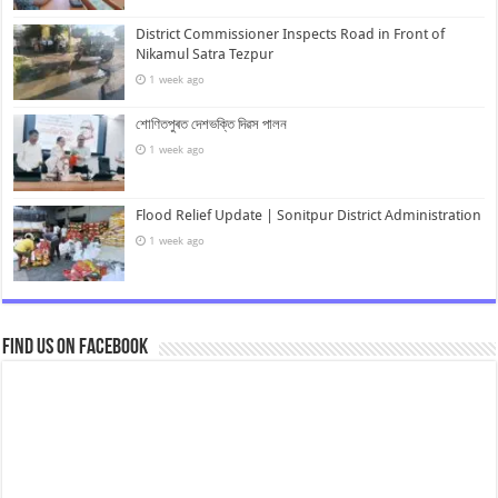
District Commissioner Inspects Road in Front of
Nikamul Satra Tezpur
1 week ago
শোণিতপুৰত দেশভক্তি দিৱস পালন
1 week ago
Flood Relief Update | Sonitpur District Administration
1 week ago
Find us on Facebook