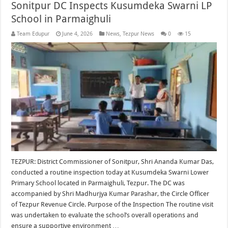
Sonitpur DC Inspects Kusumdeka Swarni LP
School in Parmaighuli
Team Edupur
June 4, 2026
News
,
Tezpur News
0
15
TEZPUR: District Commissioner of Sonitpur, Shri Ananda Kumar Das,
conducted a routine inspection today at Kusumdeka Swarni Lower
Primary School located in Parmaighuli, Tezpur. The DC was
accompanied by Shri Madhurjya Kumar Parashar, the Circle Officer
of Tezpur Revenue Circle. Purpose of the Inspection The routine visit
was undertaken to evaluate the school’s overall operations and
ensure a supportive environment …