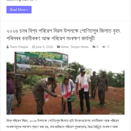
Read More »
২০২৬ চনৰ বিশ্ব পৰিৱেশ দিৱস উপলক্ষে শোণিতপুৰ জিলাত বৃহৎ
পৰিসৰৰ বনানীকৰণ আৰু পৰিৱেশ সংৰক্ষণ কাৰ্যসূচী
Team Edupur
June 6, 2026
News
,
Tezpur News
0
11
বিশ্ব পৰিৱেশ দিৱস, ২০২৬ উপলক্ষে শোণিতপুৰ জিলাত দুটা উল্লেখযোগ্য বনানীকৰণ আৰু পৰিৱেশ
সংৰক্ষণমূলক পদক্ষেপ গ্ৰহণ কৰা হয়, যাৰ জৰিয়তে পৰিৱেশ পুনৰুদ্ধাৰ, জৈৱ বৈচিত্ৰ্য সংৰক্ষণ আৰু