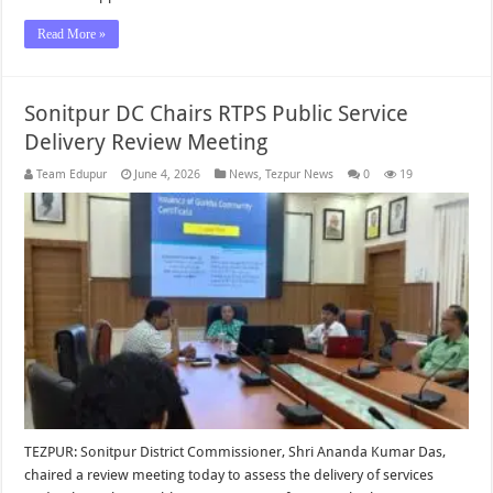
Read More »
Sonitpur DC Chairs RTPS Public Service
Delivery Review Meeting
Team Edupur
June 4, 2026
News
,
Tezpur News
0
19
TEZPUR: Sonitpur District Commissioner, Shri Ananda Kumar Das,
chaired a review meeting today to assess the delivery of services