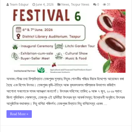
Team Edupur
June 4, 2026
News
,
Tezpur News
0
31
অসমৰ গৌৰৱ তথা বিশ্ববিখ্যাত তেজপুৰৰ সুস্বাদু লিচুক গোলকীয় পৰিচয় দিয়াৰ উদ্দেশ্যে আয়োজন কৰা
হৈছে এক বিশেষ উৎসৱ। তেজপুৰৰ কৃষি-ঐতিহ্য আৰু কৃষকসকলৰ পৰিশ্ৰমক উদযাপন কৰিবলৈ
আপোনা সকলোকে সাদৰ আমন্ত্ৰণ জনালোঁ। উৎসৱৰ সবিশেষ: তাৰিখ: ৬ আৰু ৭ জুন, ২০২৬ স্থান:
জিলা পুথিভঁৰাল প্ৰেক্ষাগৃহ, তেজপুৰ এই দুদিনীয়া উৎসৱৰ মূল আকৰ্ষণসমূহ: উদ্বোধনী অনুষ্ঠান: উৎসৱৰ
আনুষ্ঠানিক শুভাৰম্ভ। লিচু বাগিচা পৰিদৰ্শন: তেজপুৰৰ বিখ্যাত লিচু বাগিচাসমূহ ওচৰৰ …
Read More »